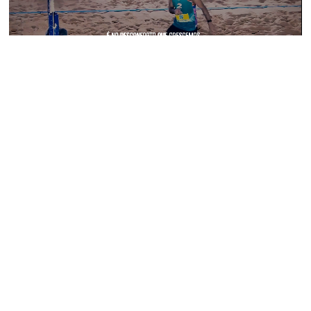
PRÓXIMO PROJETO
Pronto/a
para elevar o
verdadeiro potencial da tua