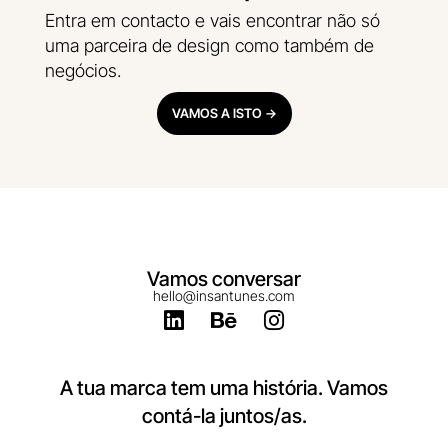
Entra em contacto e vais encontrar não só
uma parceira de design como também de
negócios.
VAMOS A ISTO ->
Vamos conversar
hello@insantunes.com
L
B
I
i
e
n
n
h
s
k
a
t
A tua marca tem uma história. Vamos
e
n
a
contá-la juntos/as.
d
c
g