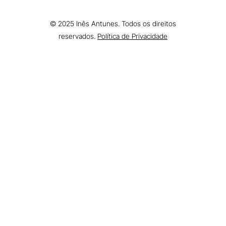
i
e
r
n
a
© 2025 Inês Antunes. Todos os direitos
m
reservados.
Política de Privacidade